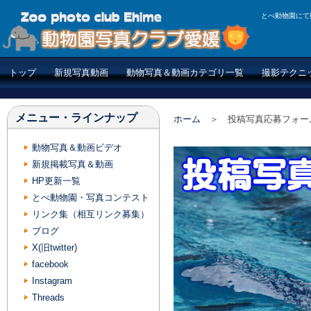
とべ動物園にて
トップ
新規写真動画
動物写真＆動画カテゴリ一覧
撮影テクニ
メニュー・ラインナップ
ホーム
＞ 投稿写真応募フォー
動物写真＆動画ビデオ
新規掲載写真＆動画
HP更新一覧
とべ動物園・写真コンテスト
リンク集（相互リンク募集）
ブログ
X(旧twitter)
facebook
Instagram
Threads