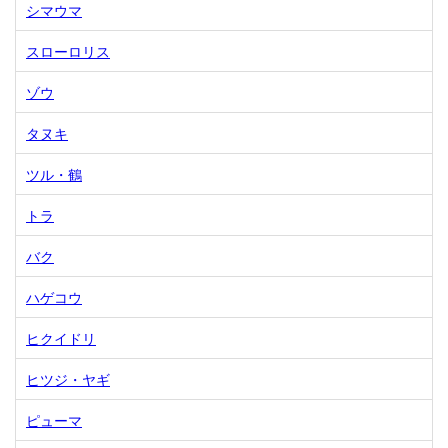
シマウマ
スローロリス
ゾウ
タヌキ
ツル・鶴
トラ
バク
ハゲコウ
ヒクイドリ
ヒツジ・ヤギ
ピューマ