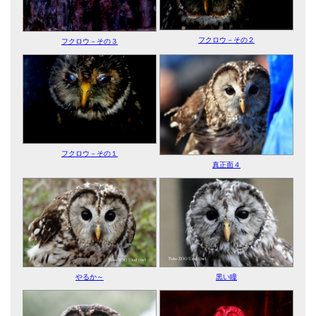
フクロウ－その２
フクロウ－その３
フクロウ－その１
真正面４
やるか～
黒い瞳