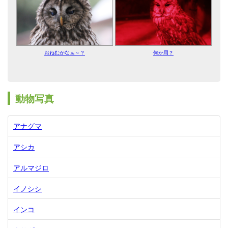
おねむかなぁ～？
何か用？
動物写真
アナグマ
アシカ
アルマジロ
イノシシ
インコ