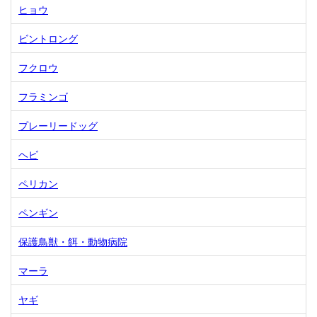
ヒョウ
ビントロング
フクロウ
フラミンゴ
プレーリードッグ
ヘビ
ペリカン
ペンギン
保護鳥獣・餌・動物病院
マーラ
ヤギ