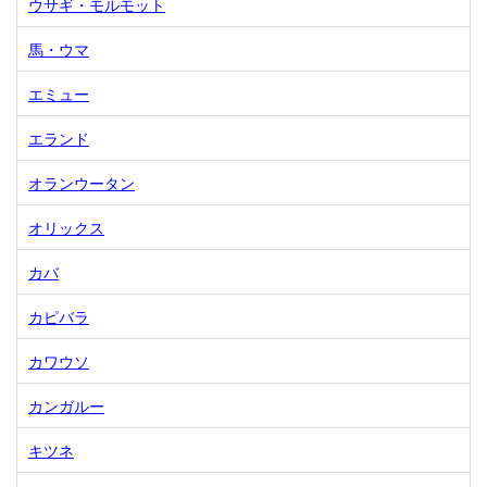
ウサギ・モルモット
馬・ウマ
エミュー
エランド
オランウータン
オリックス
カバ
カピバラ
カワウソ
カンガルー
キツネ