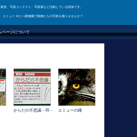
真教室、写真コンテスト、写真展など活動している団体です。
エミュー ＠とべ動物園で動物たちの写真を撮りませんか？
ムページについて
からだの不思議－羽－
エミューの瞳