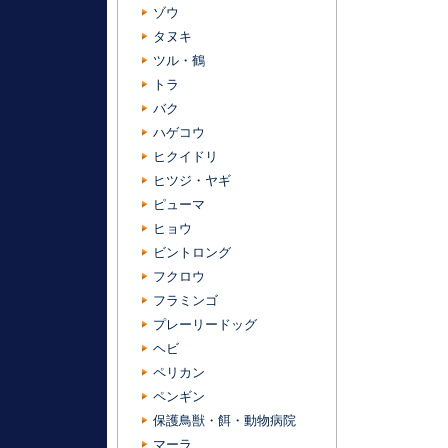
ゾウ
タヌキ
ツル・鶴
トラ
バク
ハゲコウ
ヒクイドリ
ヒツジ・ヤギ
ピューマ
ヒョウ
ビントロング
フクロウ
フラミンゴ
プレーリードッグ
ヘビ
ペリカン
ペンギン
保護鳥獣・餌・動物病院
マーラ