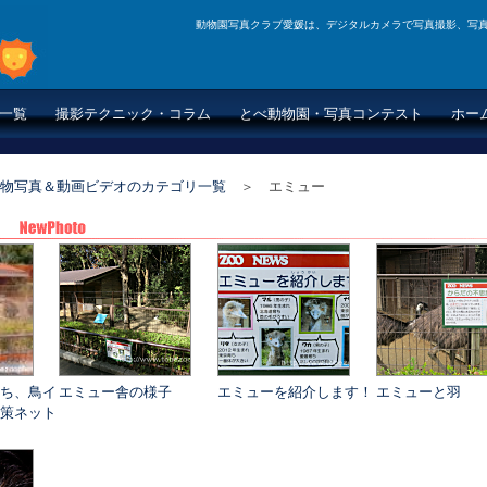
動物園写真クラブ愛媛は、デジタルカメラで写真撮影、写
一覧
撮影テクニック・コラム
とべ動物園・写真コンテスト
ホー
物写真＆動画ビデオのカテゴリ一覧
＞ エミュー
ち、鳥イ
エミュー舎の様子
エミューを紹介します！
エミューと羽
策ネット