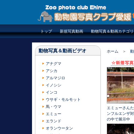
トップ
新規写真動画
動物写真＆動画カテゴリ
動物写真＆動画ビデオ
ホーム
＞
動
アナグマ
アシカ
アルマジロ
イノシシ
インコ
ウサギ・モルモット
馬・ウマ
エミューさんた
ンフルエンザ対
エミュー
の中で展示中
エランド
オランウータン