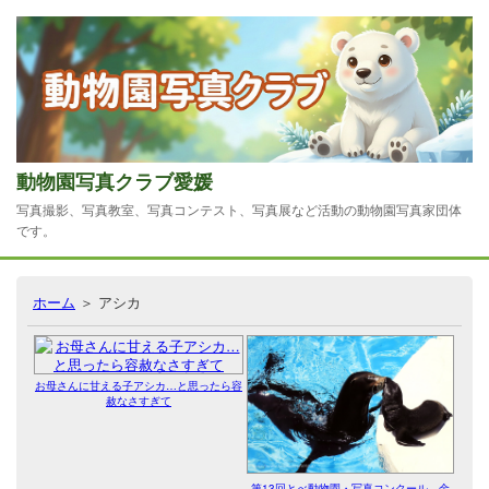
動物園写真クラブ愛媛
写真撮影、写真教室、写真コンテスト、写真展など活動の動物園写真家団体
です。
ホーム
＞ アシカ
お母さんに甘える子アシカ…と思ったら容
赦なさすぎて
第13回とべ動物園・写真コンクール 金