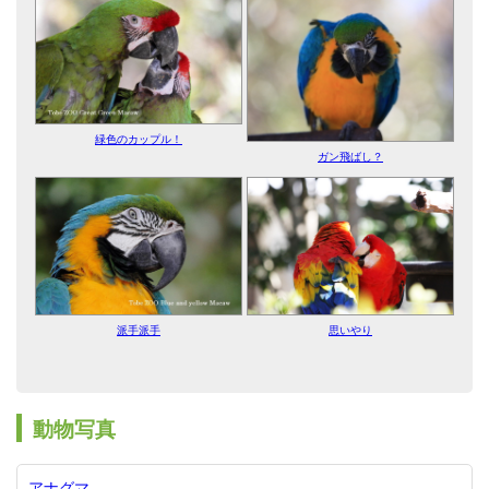
緑色のカップル！
ガン飛ばし？
派手派手
思いやり
動物写真
アナグマ