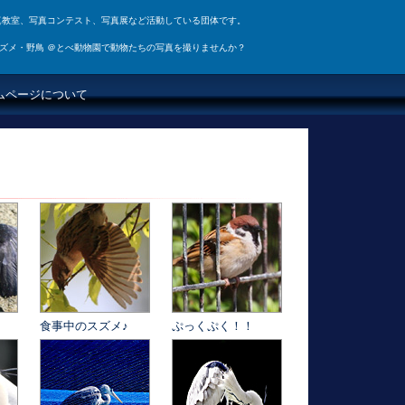
真教室、写真コンテスト、写真展など活動している団体です。
ズメ・野鳥 ＠とべ動物園で動物たちの写真を撮りませんか？
ムページについて
食事中のスズメ♪
ぷっくぷく！！