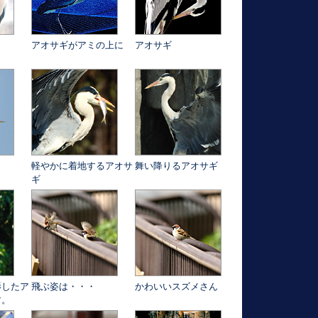
アオサギがアミの上に
アオサギ
！
軽やかに着地するアオサ
舞い降りるアオサギ
ギ
影したア
飛ぶ姿は・・・
かわいいスズメさん
す。