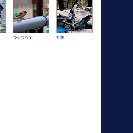
つるつる？
乱舞