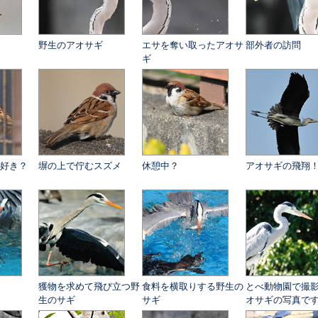
野生のアオサギ
エサを奪い取ったアオサ
部外者の訪問
ギ
好き？
塀の上で佇むスズメ
休憩中？
アオサギの飛翔
獲物を求めて飛び立つ野
食料を横取りする野生の
とべ動物園で撮
生のサギ
サギ
オサギの写真で