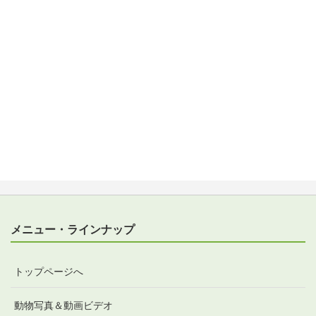
メニュー・ラインナップ
トップページへ
動物写真＆動画ビデオ