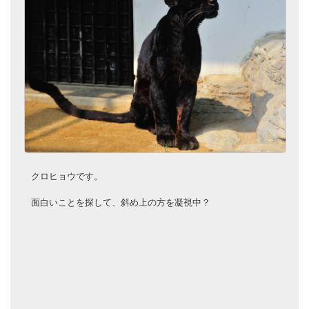
クロヒョウです。
面白いことを探して、斜め上の方を凝視中？