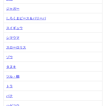
ジャガー
しろくまピース＆バリーバ
スイギュウ
シマウマ
スローロリス
ゾウ
タヌキ
ツル・鶴
トラ
バク
ハゲコウ