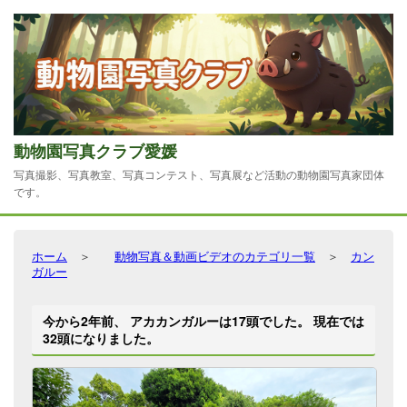
動物園写真クラブ愛媛
写真撮影、写真教室、写真コンテスト、写真展など活動の動物園写真家団体
です。
ホーム
＞
動物写真＆動画ビデオのカテゴリ一覧
＞
カン
ガルー
今から2年前、 アカカンガルーは17頭でした。 現在では
32頭になりました。