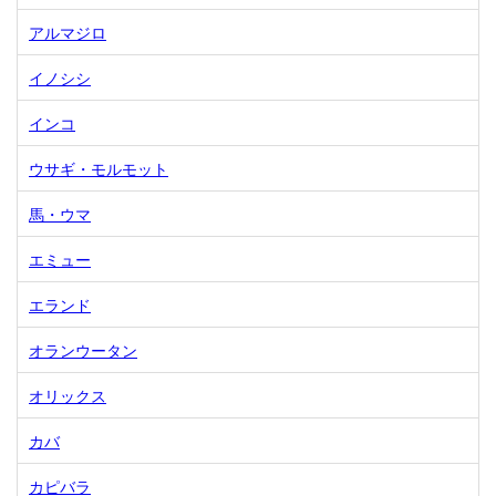
アルマジロ
イノシシ
インコ
ウサギ・モルモット
馬・ウマ
エミュー
エランド
オランウータン
オリックス
カバ
カピバラ