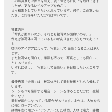
この写真展も36回目を迎え、質・量ともに向上を続けてきま
したが、更なるレベルアップをめざし、
日々精進をしていきたいと思っています。何卒、ご高覧いた
だき、ご指導をいただければ幸いです。
審査講評
「写真が面白いのか、それとも被写体が面白いのか。」
例えば被写体＝写っているものがありきたりなものであって
も、
技術やアイデアによって、写真として 面白くなることはあり
ます。
また被写体も面白く、撮影も巧みで、写真としても面白いこ
ともあります。
いずれにせよ、「写真として面白い」を目指したいところで
す。
最優秀賞「余情」は、被写体そして撮影技術どちらも優れて
います。
シーンを作り撮影する場合、シーンを作ることだけに一生懸
命になり、
撮影が疎かにな っている場合があります。本作は、人物を右
に傾けローアングル、
静物を左に傾けハイアングルにした構図、人物は逆光、静物