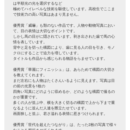
は半順光の光を選択するなど
極めてハイレベルな技術を駆使しています。高校生でここま
で技術力の高い写真はあまり見ません。
優秀賞「威嚇」も類のない作品です。人物や動物写真におい
て、目の表情は大切なポイントです。
しかし馬の目がに隠されています。剥き出された歯で馬の心
情を表しています。
背中と足を切った構図により、歯に見る人の目を引き、モノ
クロにすることで迫力を増しています。
タイトルも作品から感じられる物語をらませています。
優秀賞「華麗にフィニッシュ」は、あらためて構図の大切さ
を教えてくれます。
まだ左右にも人物はたくさんいるように見えます。写真は目
の前の光景を1枚の
四角い写真にどのように収めるか、どのような構図で撮るの
かが重要です。
多くの人が並ぶ中、横を大きく切るの構図で上から下まで重
なるように並んだ人連を際立たせています。
画面狭しと並ぶ、若さ溢れる表情に惹きつけられます。
優秀賞「世代を超えたつながり」は、たった2枚の写真で様々
なことを想起させてくれます。