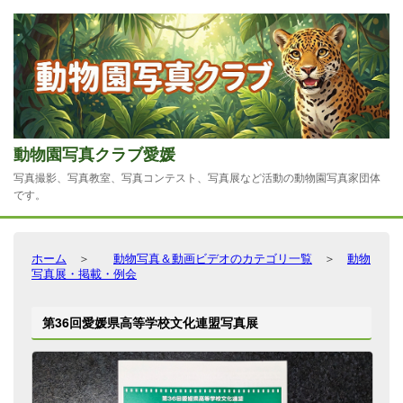
動物園写真クラブ愛媛
写真撮影、写真教室、写真コンテスト、写真展など活動の動物園写真家団体
です。
ホーム
＞
動物写真＆動画ビデオのカテゴリ一覧
＞
動物
写真展・掲載・例会
第36回愛媛県高等学校文化連盟写真展