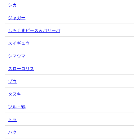
シカ
ジャガー
しろくまピース＆バリーバ
スイギュウ
シマウマ
スローロリス
ゾウ
タヌキ
ツル・鶴
トラ
バク