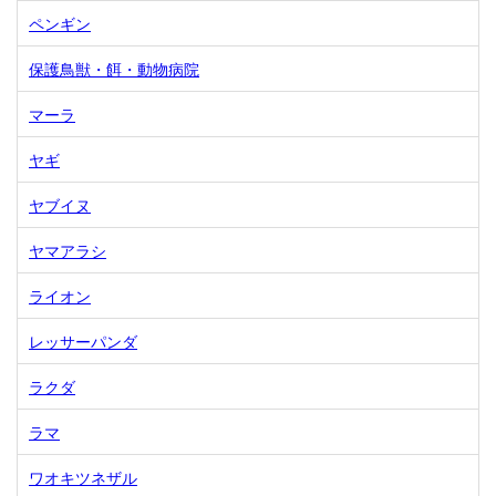
ペンギン
保護鳥獣・餌・動物病院
マーラ
ヤギ
ヤブイヌ
ヤマアラシ
ライオン
レッサーパンダ
ラクダ
ラマ
ワオキツネザル