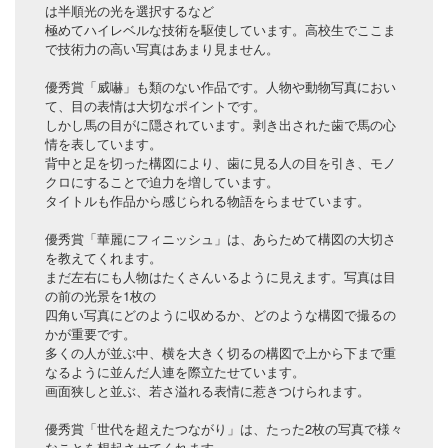
は半順光の光を選択するなど
極めてハイレベルな技術を駆使しています。高校生でここま
で技術力の高い写真はあまり見ません。
優秀賞「威嚇」も類のない作品です。人物や動物写真におい
て、目の表情は大切なポイントです。
しかし馬の目がに隠されています。剥き出された歯で馬の心
情を表しています。
背中と足を切った構図により、歯に見る人の目を引き、モノ
クロにすることで迫力を増しています。
タイトルも作品から感じられる物語をらませています。
優秀賞「華麗にフィニッシュ」は、あらためて構図の大切さ
を教えてくれます。
まだ左右にも人物はたくさんいるように見えます。写真は目
の前の光景を1枚の
四角い写真にどのように収めるか、どのような構図で撮るの
かが重要です。
多くの人が並ぶ中、横を大きく切るの構図で上から下まで重
なるように並んだ人連を際立たせています。
画面狭しと並ぶ、若さ溢れる表情に惹きつけられます。
優秀賞「世代を超えたつながり」は、たった2枚の写真で様々
なことを想起させてくれます。