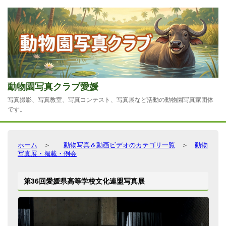
動物園写真クラブ愛媛
写真撮影、写真教室、写真コンテスト、写真展など活動の動物園写真家団体
です。
ホーム
＞
動物写真＆動画ビデオのカテゴリ一覧
＞
動物
写真展・掲載・例会
第36回愛媛県高等学校文化連盟写真展