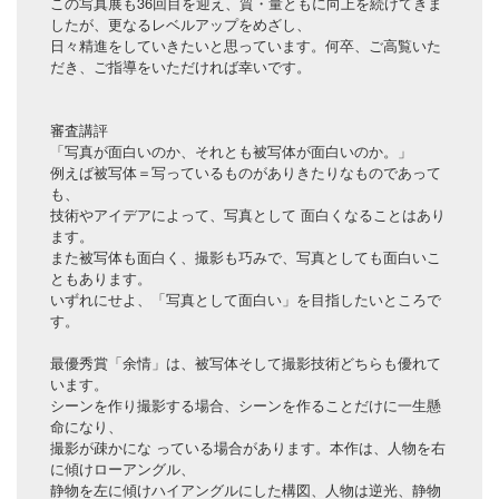
この写真展も36回目を迎え、質・量ともに向上を続けてきま
したが、更なるレベルアップをめざし、
日々精進をしていきたいと思っています。何卒、ご高覧いた
だき、ご指導をいただければ幸いです。
審査講評
「写真が面白いのか、それとも被写体が面白いのか。」
例えば被写体＝写っているものがありきたりなものであって
も、
技術やアイデアによって、写真として 面白くなることはあり
ます。
また被写体も面白く、撮影も巧みで、写真としても面白いこ
ともあります。
いずれにせよ、「写真として面白い」を目指したいところで
す。
最優秀賞「余情」は、被写体そして撮影技術どちらも優れて
います。
シーンを作り撮影する場合、シーンを作ることだけに一生懸
命になり、
撮影が疎かにな っている場合があります。本作は、人物を右
に傾けローアングル、
静物を左に傾けハイアングルにした構図、人物は逆光、静物