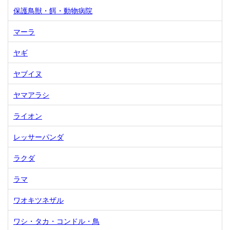
保護鳥獣・餌・動物病院
マーラ
ヤギ
ヤブイヌ
ヤマアラシ
ライオン
レッサーパンダ
ラクダ
ラマ
ワオキツネザル
ワシ・タカ・コンドル・鳥