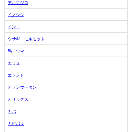
アルマジロ
イノシシ
インコ
ウサギ・モルモット
馬・ウマ
エミュー
エランド
オランウータン
オリックス
カバ
カピバラ