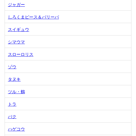
ジャガー
しろくまピース＆バリーバ
スイギュウ
シマウマ
スローロリス
ゾウ
タヌキ
ツル・鶴
トラ
バク
ハゲコウ